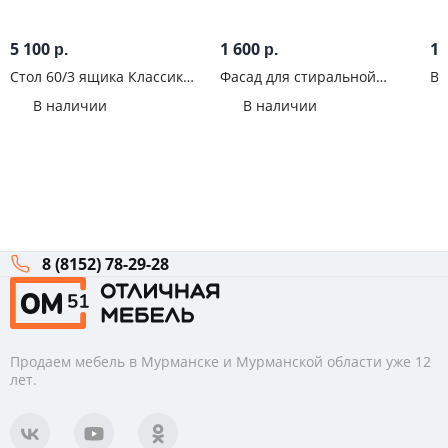
5 100
1 600
1 
р.
р.
Стол 60/3 ящика Классик
Фасад для стиральной
Ви
Белый эмалит
машины 60 Классик Белый
В наличии
В наличии
эмалит
8 (8152) 78-29-28
Продаем мебель в Мурманске и Мурманской области уже 12
лет.