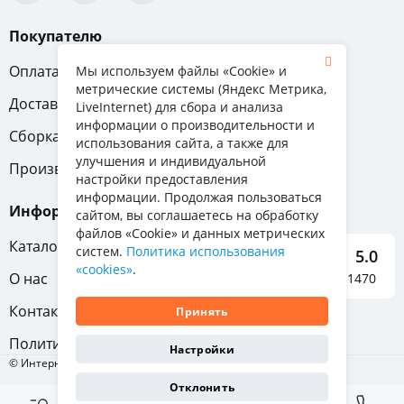
Покупателю
Оплата
Вопрос-ответ
Мы используем файлы «Cookie» и
метрические системы (Яндекс Метрика,
Доставка
Обмен и возврат
LiveInternet) для сбора и анализа
информации о производительности и
Сборка
Гарантия
использования сайта, а также для
улучшения и индивидуальной
Производители
настройки предоставления
информации. Продолжая пользоваться
Информация
сайтом, вы соглашаетесь на обработку
файлов «Cookie» и данных метрических
Каталог мебели
систем.
Политика использования
5.0
«cookies»
.
О нас
Отзывы о нас 1470
Контакты
Принять
Политика конфиденциальности
Настройки
© Интернет-магазин «Отличная мебель», 2011-2026
Отклонить