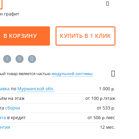
н графит
В КОРЗИНУ
КУПИТЬ В 1 КЛИК
ый товар является частью
модульной системы
авка
по
Мурманской обл.
1 000
р.
ём на этаж
от 100
/этаж
р.
уга
сборки
от 533
р.
ата
в кредит
от 506
/мес
р.
антия
12 мес.