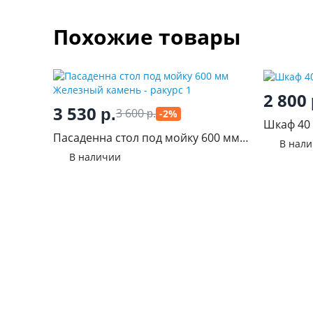
Похожие товары
2 800
3 530
р.
3 600
-2%
р.
Шкаф 40 
Пасаденна стол под мойку 600 мм
В нал
Железный камень
В наличии