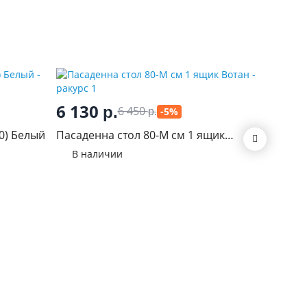
6 130
1 07
р.
6 450
-5%
р.
0) Белый
Пасаденна стол 80-М см 1 ящик
Пасаден
Вотан
(920) Кр
В наличии
В нал