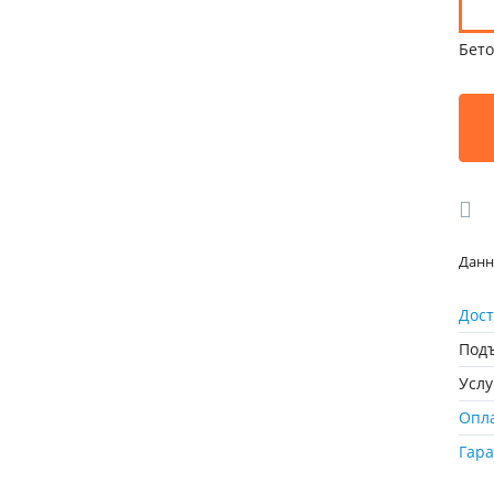
Бето
Данн
Дост
Подъ
Усл
Опл
Гар