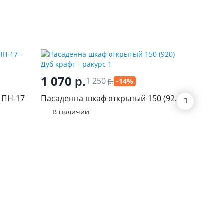
1 070
240
р.
р
1 250
-14%
р.
 ПН-17
Пасаденна шкаф открытый 150 (920)
Планка к
Дуб крафт
L600 мм
В наличии
В нал