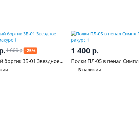
1 400
р.
р.
1 600
-25%
р.
 бортик 3Б-01 Звездное
Полки ПЛ-05 в пенал Симпл
ичии
В наличии