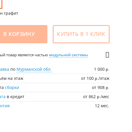
н графит
В КОРЗИНУ
КУПИТЬ В 1 КЛИК
ый товар является частью
модульной системы
авка
по
Мурманской обл.
1 000
р.
ём на этаж
от 100
/этаж
р.
уга
сборки
от 908
р.
ата
в кредит
от 862
/мес
р.
антия
12 мес.