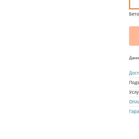
Бето
Данн
Дост
Подъ
Усл
Опл
Гар