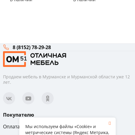
60
8 (8152) 78-29-28
Продаем мебель в Мурманске и Мурманской области уже 12
лет.
Покупателю
Оплата
Вопрос-ответ
Мы используем файлы «Cookie» и
метрические системы (Яндекс Метрика,