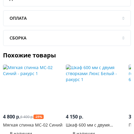
ОПЛАТА
СБОРКА
Похожие товары
4 800
4 150
3 
6 400
р.
р.
-25%
р.
Мягкая спинка МС-02 Синий
Шкаф 600 мм с двумя
Па
створками Люкс Белый
го
В наличии
В наличии