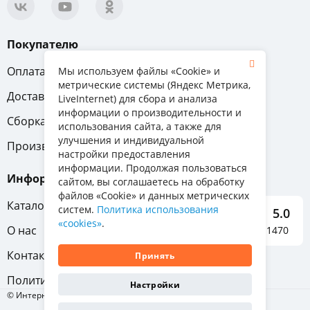
Покупателю
Оплата
Вопрос-ответ
Мы используем файлы «Cookie» и
метрические системы (Яндекс Метрика,
Доставка
Обмен и возврат
LiveInternet) для сбора и анализа
информации о производительности и
Сборка
Гарантия
использования сайта, а также для
улучшения и индивидуальной
Производители
настройки предоставления
информации. Продолжая пользоваться
Информация
сайтом, вы соглашаетесь на обработку
файлов «Cookie» и данных метрических
Каталог мебели
систем.
Политика использования
5.0
«cookies»
.
О нас
Отзывы о нас 1470
Контакты
Принять
Политика конфиденциальности
Настройки
© Интернет-магазин «Отличная мебель», 2011-2026