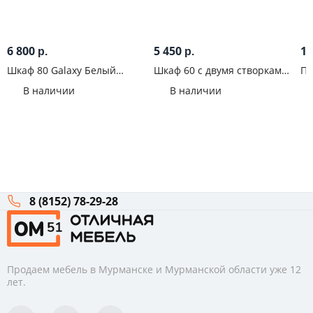
6 800
5 450
1 
р.
р.
Шкаф 80 Galaxy Белый
Шкаф 60 с двумя створками
Па
альпийский
Galaxy Серый пыльный
ни
В наличии
В наличии
цо
8 (8152) 78-29-28
Продаем мебель в Мурманске и Мурманской области уже 12
лет.