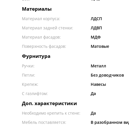
Материалы
Материал корпуса:
ЛДСП
Материал задней стенки:
ЛДВП
Материал фасадов:
МДФ
Поверхность фасадов:
Матовые
Фурнитура
Ручки:
Металл
Петли:
Без доводчиков
Крепеж:
Навесы
С газлифтом:
Да
Доп. характеристики
Необходимо крепить к стене:
Да
Мебель поставляется:
В разобранном ви