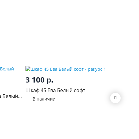
3 100
р.
19 6
Шкаф 45 Ева Белый софт
а Белый
Пенал с
В наличии
Принце
В нал