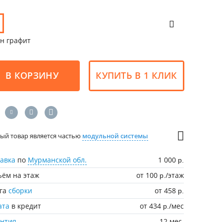
н графит
В КОРЗИНУ
КУПИТЬ В 1 КЛИК
ый товар является частью
модульной системы
авка
по
Мурманской обл.
1 000
р.
ём на этаж
от 100
/этаж
р.
уга
сборки
от 458
р.
ата
в кредит
от 434
/мес
р.
антия
12 мес.