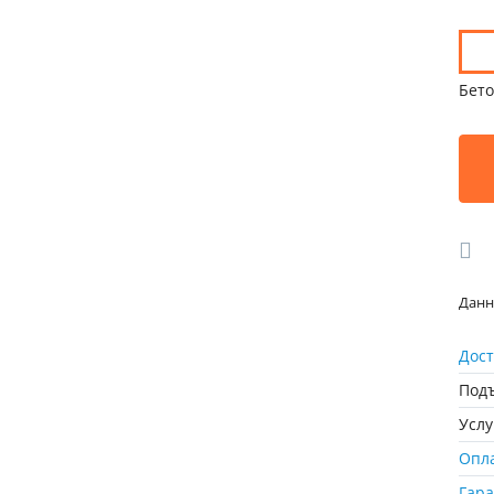
Бето
Данн
Дост
Подъ
Усл
Опл
Гар