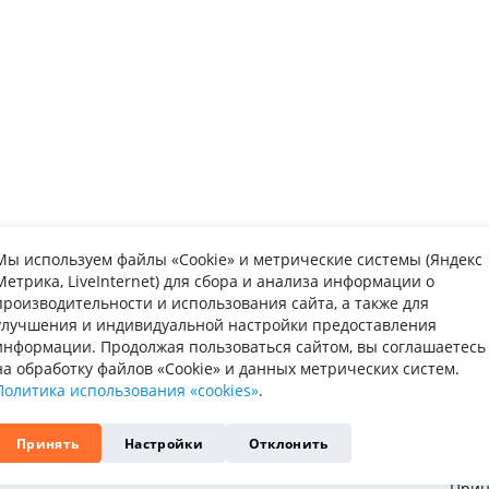
Мы используем файлы «Cookie» и метрические системы (Яндекс
Метрика, LiveInternet) для сбора и анализа информации о
упателю
Информаци
производительности и использования сайта, а также для
улучшения и индивидуальной настройки предоставления
та
Вопрос-ответ
Каталог мебе
информации. Продолжая пользоваться сайтом, вы соглашаетесь
на обработку файлов «Cookie» и данных метрических систем.
авка
Обмен и возврат
О нас
Политика использования «cookies»
.
рка
Гарантия
Контакты
Принять
Настройки
Отклонить
изводители
Политика ко
Прин