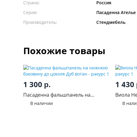
Страна:
Россия
Серия:
Пасаденна Ателье
Производитель:
Стендмебель
Похожие товары
1 300
1 430
р.
Пасаденна фальшпанель на
Виола Не
нижнюю боковину до цоколя Дуб
В наличии
В нал
вотан