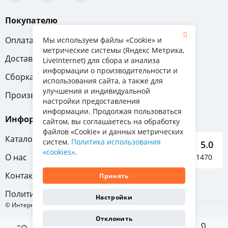
Покупателю
Оплата
Вопрос-ответ
Мы используем файлы «Cookie» и
метрические системы (Яндекс Метрика,
Доставка
Обмен и возврат
LiveInternet) для сбора и анализа
информации о производительности и
Сборка
Гарантия
использования сайта, а также для
улучшения и индивидуальной
Производители
настройки предоставления
информации. Продолжая пользоваться
Информация
сайтом, вы соглашаетесь на обработку
файлов «Cookie» и данных метрических
Каталог мебели
систем.
Политика использования
5.0
«cookies»
.
О нас
Отзывы о нас 1470
Контакты
Принять
Политика конфиденциальности
Настройки
© Интернет-магазин «Отличная мебель», 2011-2026
Отклонить