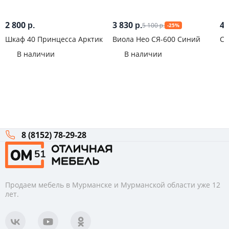
2 800
3 830
4 
5 100
р.
р.
-25%
р.
Шкаф 40 Принцесса Арктик
Виола Нео СЯ-600 Синий
Ст
Бе
В наличии
В наличии
8 (8152) 78-29-28
Продаем мебель в Мурманске и Мурманской области уже 12
лет.