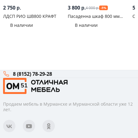
2 750
3 800
5 
4 000
р.
р.
-5%
р.
ЛДСП РИО ШВ800 КРАФТ
Пасаденна шкаф 800 мм
Ст
Ателье светлое
Му
В наличии
В наличии
8 (8152) 78-29-28
Продаем мебель в Мурманске и Мурманской области уже 12
лет.