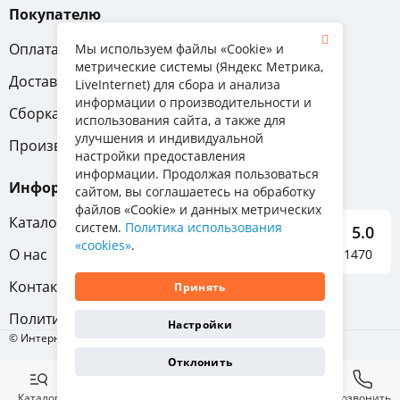
Покупателю
Оплата
Вопрос-ответ
Мы используем файлы «Cookie» и
метрические системы (Яндекс Метрика,
Доставка
Обмен и возврат
LiveInternet) для сбора и анализа
информации о производительности и
Сборка
Гарантия
использования сайта, а также для
улучшения и индивидуальной
Производители
настройки предоставления
информации. Продолжая пользоваться
Информация
сайтом, вы соглашаетесь на обработку
файлов «Cookie» и данных метрических
Каталог мебели
систем.
Политика использования
5.0
«cookies»
.
О нас
Отзывы о нас 1470
Контакты
Принять
Политика конфиденциальности
Настройки
© Интернет-магазин «Отличная мебель», 2011-2026
Отклонить
Каталог
Избранное
Корзина
Позвонить