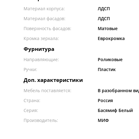
Материал корпуса:
ЛДСП
Материал фасадов:
ЛДСП
Поверхность фасадов:
Матовые
Кромка зеркала:
Еврокромка
Фурнитура
Направляющие:
Роликовые
Ручки:
Пластик
Доп. характеристики
Мебель поставляется:
В разобранном ви
Страна:
Россия
Серия:
Басямиф Белый
Производитель:
МИФ