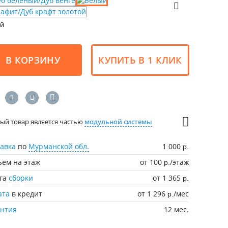
ый
В КОРЗИНУ
КУПИТЬ В 1 КЛИК
ый товар является частью
модульной системы
авка
по
Мурманской обл.
1 000
р.
ём на этаж
от 100
/этаж
р.
уга
сборки
от 1 365
р.
ата
в кредит
от 1 296
/мес
р.
антия
12 мес.