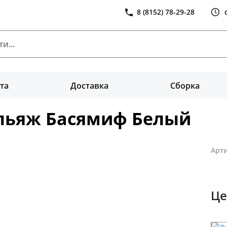
8 (8152) 78-29-28
та
Доставка
Сборка
ельяж Басямиф Белый
Арти
Це