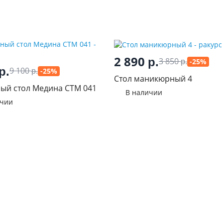
2 890
р.
3 850
-25%
р.
р.
9 100
-25%
р.
Стол маникюрный 4
ый стол Медина СТМ 041
В наличии
ичии