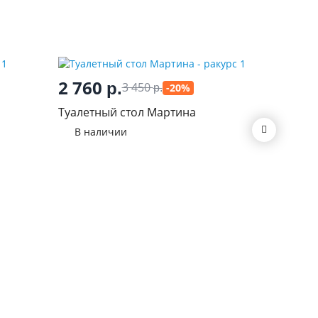
2 760
р.
3 450
-20%
р.
4 68
Туалетный стол Мартина
Стол ту
В наличии
В нал