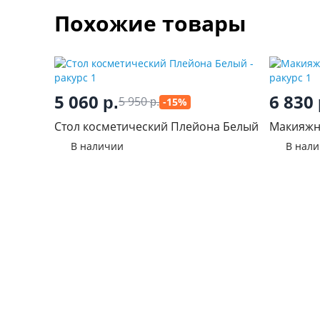
Похожие товары
5 060
6 830
р.
5 950
-15%
р.
Стол косметический Плейона Белый
Макияжн
В наличии
В нал