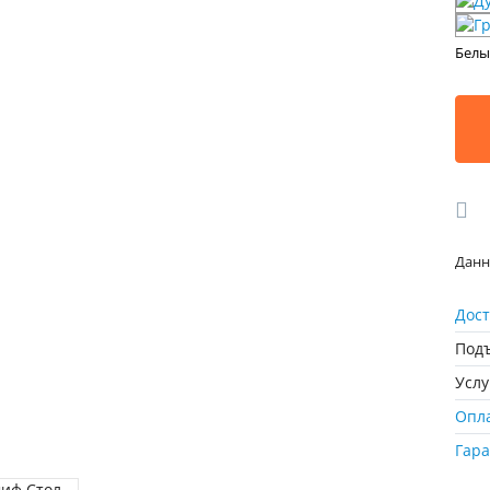
Бел
Данн
Дост
Подъ
Усл
Опл
Гар