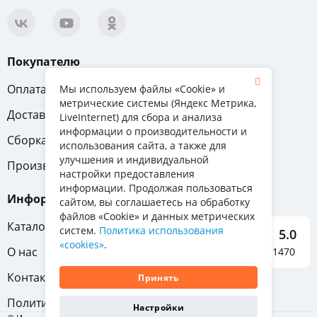
Покупателю
Оплата
Вопрос-ответ
Мы используем файлы «Cookie» и
метрические системы (Яндекс Метрика,
Доставка
Обмен и возврат
LiveInternet) для сбора и анализа
информации о производительности и
Сборка
Гарантия
использования сайта, а также для
улучшения и индивидуальной
Производители
настройки предоставления
информации. Продолжая пользоваться
Информация
сайтом, вы соглашаетесь на обработку
файлов «Cookie» и данных метрических
Каталог мебели
систем.
Политика использования
5.0
«cookies»
.
О нас
Отзывы о нас 1470
Контакты
Принять
Политика конфиденциальности
Настройки