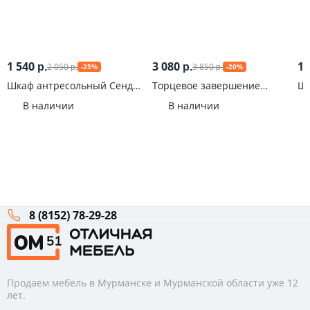
1 540
3 080
10
2 050
3 850
р.
р.
-25%
-20%
р.
р.
Шкаф антресольный Сенди
Торцевое завершение
Шк
АН-03 Girl
Руэлла Белый
ШК
В наличии
В наличии
8 (8152) 78-29-28
Продаем мебель в Мурманске и Мурманской области уже 12
лет.