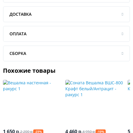
ДОСТАВКА
ОПЛАТА
СБОРКА
Похожие товары
1 650
4 460
5 
2 200
4 950
р.
р.
-25%
-10%
р.
р.