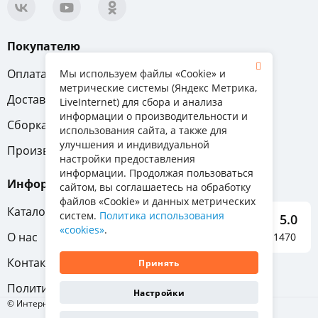
Покупателю
Оплата
Вопрос-ответ
Мы используем файлы «Cookie» и
метрические системы (Яндекс Метрика,
Доставка
Обмен и возврат
LiveInternet) для сбора и анализа
информации о производительности и
Сборка
Гарантия
использования сайта, а также для
улучшения и индивидуальной
Производители
настройки предоставления
информации. Продолжая пользоваться
Информация
сайтом, вы соглашаетесь на обработку
файлов «Cookie» и данных метрических
Каталог мебели
систем.
Политика использования
5.0
«cookies»
.
О нас
Отзывы о нас 1470
Контакты
Принять
Политика конфиденциальности
Настройки
© Интернет-магазин «Отличная мебель», 2011-2026