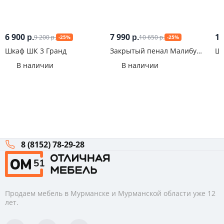
6 900
7 990
16
9 200
10 650
р.
р.
-25%
-25%
р.
р.
Шкаф ШК 3 Гранд
Закрытый пенал Малибу
Шк
ПН-11
13
В наличии
В наличии
8 (8152) 78-29-28
Продаем мебель в Мурманске и Мурманской области уже 12
лет.