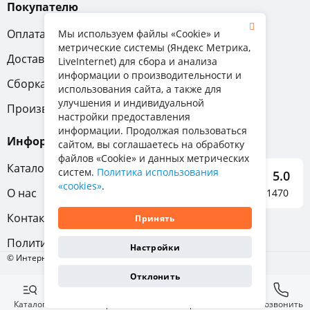
Покупателю
Оплата
Вопрос-ответ
Мы используем файлы «Cookie» и
метрические системы (Яндекс Метрика,
Доставка
Обмен и возврат
LiveInternet) для сбора и анализа
информации о производительности и
Сборка
Гарантия
использования сайта, а также для
улучшения и индивидуальной
Производители
настройки предоставления
информации. Продолжая пользоваться
Информация
сайтом, вы соглашаетесь на обработку
файлов «Cookie» и данных метрических
Каталог мебели
систем.
Политика использования
5.0
«cookies»
.
О нас
Отзывы о нас 1470
Контакты
Принять
Политика конфиденциальности
Настройки
© Интернет-магазин «Отличная мебель», 2011-2026
Отклонить
Каталог
Избранное
Корзина
Позвонить