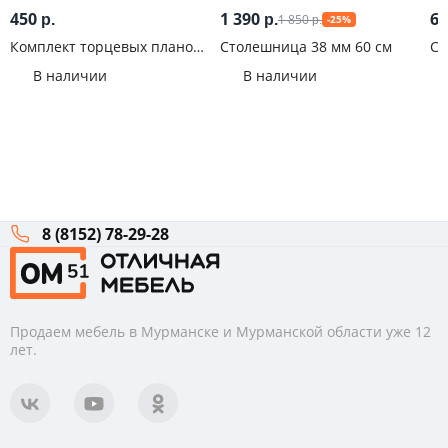
450
1 390
6 
1 850
р.
р.
-25%
р.
Комплект торцевых планок
Столешница 38 мм 60 см
Ст
для столешницы 38 мм
Мр
В наличии
В наличии
8 (8152) 78-29-28
Продаем мебель в Мурманске и Мурманской области уже 12
лет.