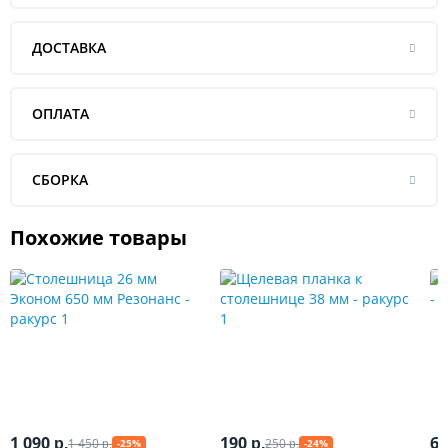
ДОСТАВКА
ОПЛАТА
СБОРКА
Похожие товары
1 090
190
6
1 450
250
р.
р.
-25%
-24%
р.
р.