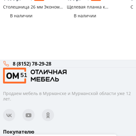
Столешница 26 мм Эконом
Щелевая планка к
Ст
650 мм Резонанс
столешнице 38 мм
В наличии
В наличии
8 (8152) 78-29-28
Продаем мебель в Мурманске и Мурманской области уже 12
лет.
Покупателю