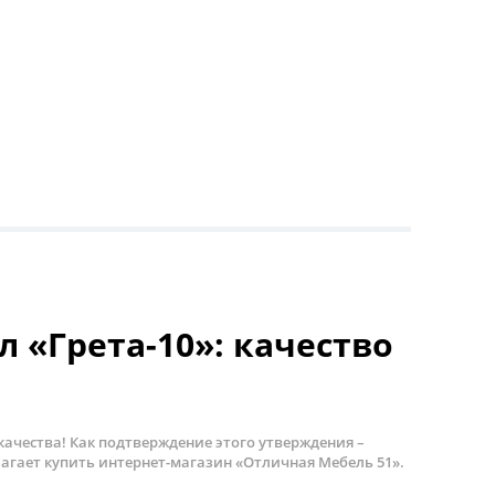
 «Грета-10»: качество
ачества! Как подтверждение этого утверждения –
агает купить интернет-магазин «Отличная Мебель 51».