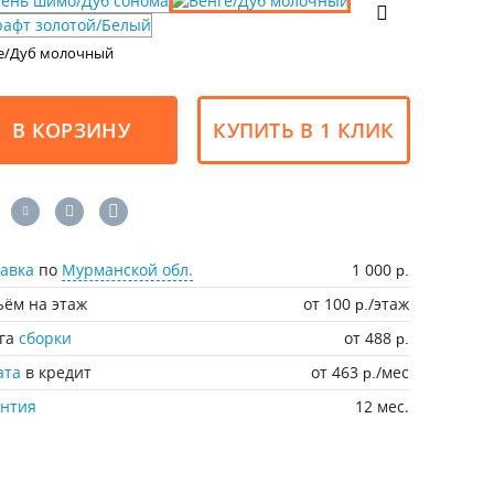
е/Дуб молочный
В КОРЗИНУ
КУПИТЬ В 1 КЛИК
авка
по
Мурманской обл.
1 000
р.
ём на этаж
от 100
/этаж
р.
уга
сборки
от 488
р.
ата
в кредит
от 463
/мес
р.
антия
12 мес.