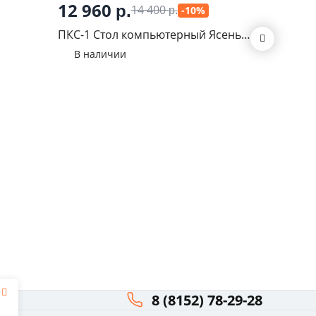
12 960
р.
14 400
-10%
р.
Челси с
ПКС-1 Стол компьютерный Ясень
В нал
ечатью
шимо
В наличии
8 (8152) 78-29-28