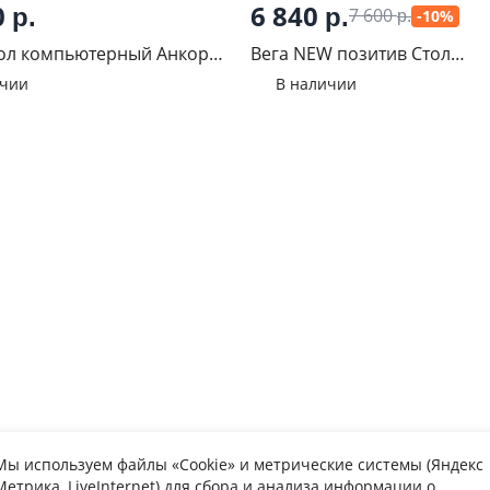
0
6 840
р.
р.
7 600
-10%
р.
л компьютерный Анкор
Вега NEW позитив Стол
компьютерный №1 с фотоп
ичии
В наличии
Мы используем файлы «Cookie» и метрические системы (Яндекс
Метрика, LiveInternet) для сбора и анализа информации о