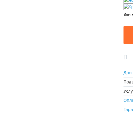
Венг
Дост
Подъ
Усл
Опл
Гар