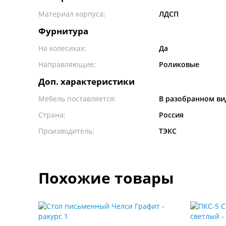
Материал корпуса:
ЛДСП
Фурнитура
На колесиках:
Да
Направляющие:
Роликовые
Доп. характеристики
Мебель поставляется:
В разобранном ви
Страна:
Россия
Производитель:
ТЭКС
Похожие товары