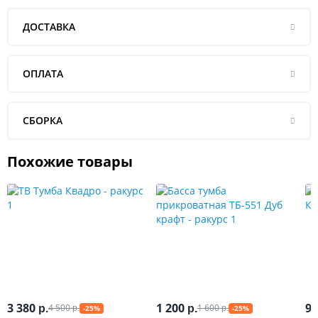
ДОСТАВКА
ОПЛАТА
СБОРКА
Похожие товары
3 380
1 200
9 
4 500
1 600
р.
р.
-25%
-25%
р.
р.