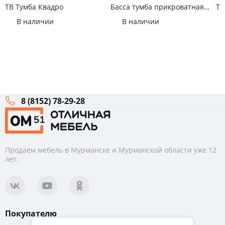
ТВ Тумба Квадро
Басса тумба прикроватная
Ту
ТБ-551 Дуб крафт
Кр
В наличии
В наличии
8 (8152) 78-29-28
Продаем мебель в Мурманске и Мурманской области уже 12
лет.
Покупателю