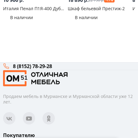
10 900
18 890
8 
22 750
р.
р.
-17%
р.
Италия Пенал П1Я-400 Дуб
Шкаф бельевой Престиж-2
Ит
крафт
Бе
В наличии
В наличии
8 (8152) 78-29-28
Продаем мебель в Мурманске и Мурманской области уже 12
лет.
Покупателю