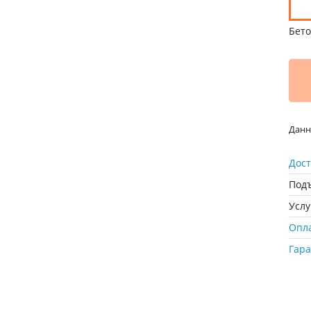
Бето
Данн
Дост
Подъ
Усл
Опл
Гар