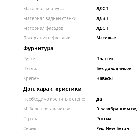
Материал корпуса:
ЛДСП
Материал задней стенки:
ЛДВП
Материал фасадов:
ЛДСП
Поверхность фасадов:
Матовые
Фурнитура
Ручки:
Пластик
Петли:
Без доводчиков
Крепеж:
Навесы
Доп. характеристики
Необходимо крепить к стене:
Да
Мебель поставляется:
В разобранном ви
Страна:
Россия
Серия:
Рио New Бетон