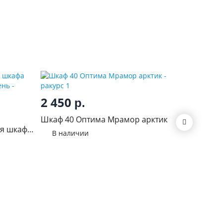
2 450
4 55
р.
Шкаф 40 Оптима Мрамор арктик
Стол 40
ля шкафа
В наличии
В нал
камень