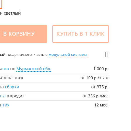
н светлый
В КОРЗИНУ
КУПИТЬ В 1 КЛИК
ый товар является частью
модульной системы
авка
по
Мурманской обл.
1 000
р.
ём на этаж
от 100
/этаж
р.
уга
сборки
от 375
р.
ата
в кредит
от 356
/мес
р.
антия
12 мес.