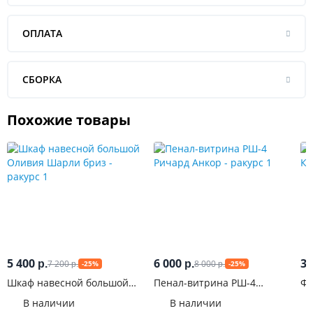
ОПЛАТА
СБОРКА
Похожие товары
5 400
6 000
33
7 200
8 000
р.
р.
-25%
-25%
р.
р.
Шкаф навесной большой
Пенал-витрина РШ-4
Фо
Оливия Шарли бриз
Ричард Анкор
Кр
В наличии
В наличии