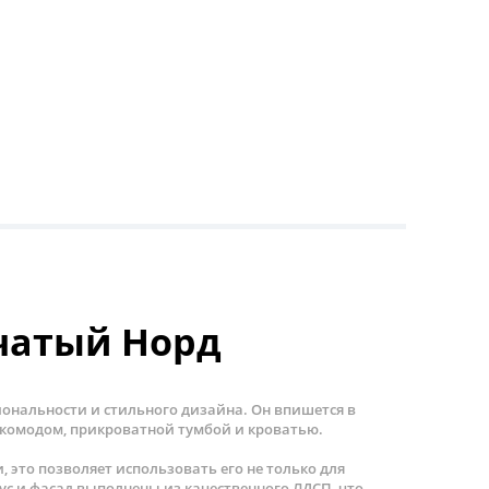
чатый Норд
иональности и стильного дизайна. Он впишется в
с комодом, прикроватной тумбой и кроватью.
это позволяет использовать его не только для
пус и фасад выполнены из качественного ЛДСП, что