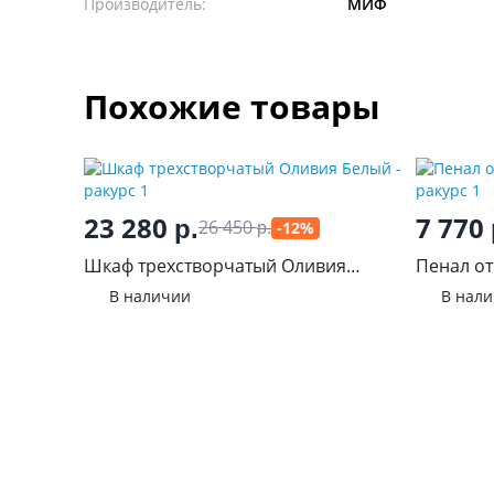
Производитель:
МИФ
Похожие товары
23 280
7 770
р.
26 450
-12%
р.
Шкаф трехстворчатый Оливия
Пенал о
Белый
В наличии
В нал