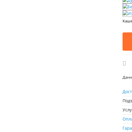
Каш
Данн
Дост
Подъ
Усл
Опл
Гар