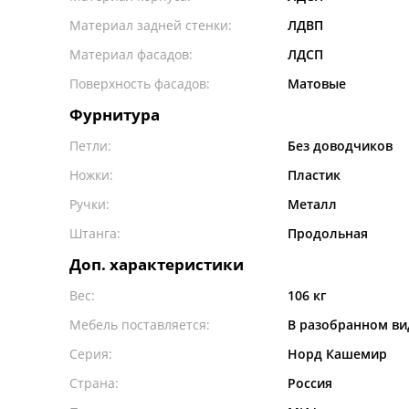
Материал задней стенки:
ЛДВП
Материал фасадов:
ЛДСП
Поверхность фасадов:
Матовые
Фурнитура
Петли:
Без доводчиков
Ножки:
Пластик
Ручки:
Металл
Штанга:
Продольная
Доп. характеристики
Вес:
106 кг
Мебель поставляется:
В разобранном ви
Серия:
Норд Кашемир
Страна:
Россия