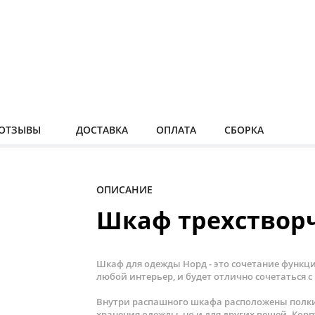
ОТЗЫВЫ
ДОСТАВКА
ОПЛАТА
СБОРКА
ОПИСАНИЕ
Шкаф трехствор
Шкаф для одежды Норд - это сочетание функц
любой интерьер, и будет отлично сочетаться 
Внутри распашного шкафа расположены полки, 
хранения одежды, но и для других вещей. Кор