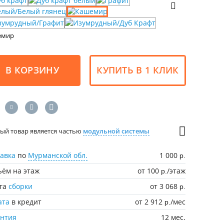
емир
В КОРЗИНУ
КУПИТЬ В 1 КЛИК
ый товар является частью
модульной системы
авка
по
Мурманской обл.
1 000
р.
ём на этаж
от 100
/этаж
р.
уга
сборки
от 3 068
р.
ата
в кредит
от 2 912
/мес
р.
антия
12 мес.