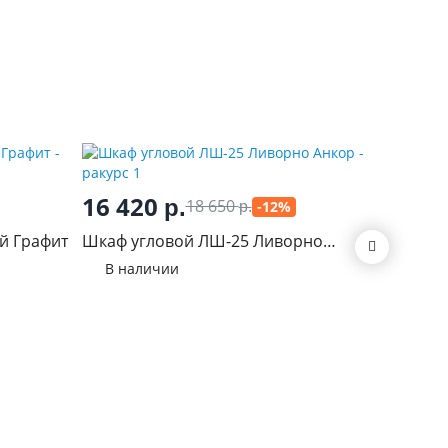
27 5
16 420
р.
18 650
-12%
р.
Шкаф-ку
й Графит
Шкаф угловой ЛШ-25 Ливорно
В нал
Анкор
В наличии