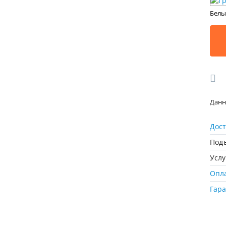
Белы
Данн
Дост
Подъ
Усл
Опл
Гар