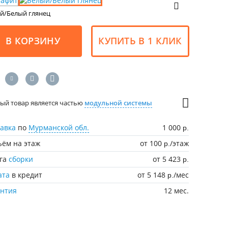
й/Белый глянец
В КОРЗИНУ
КУПИТЬ В 1 КЛИК
ый товар является частью
модульной системы
авка
по
Мурманской обл.
1 000
р.
ём на этаж
от 100
/этаж
р.
уга
сборки
от 5 423
р.
ата
в кредит
от 5 148
/мес
р.
антия
12 мес.