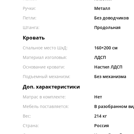
Ручки:
Металл
Петли:
Без доводчиков
Штанга:
Продольная
Кровать
Спальное место ШxД:
160×200 см
Материал изголовья:
ЛДСП
Основание кровати:
Настил ЛДСП
Подъемный механизм:
Без механизма
Доп. характеристики
Матрас в комплекте:
Нет
Мебель поставляется:
В разобранном ви
Вес:
214 кг
Страна:
Россия