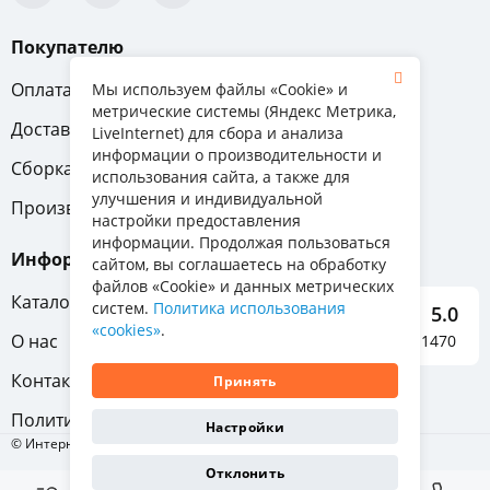
Покупателю
Оплата
Вопрос-ответ
Мы используем файлы «Cookie» и
метрические системы (Яндекс Метрика,
Доставка
Обмен и возврат
LiveInternet) для сбора и анализа
информации о производительности и
Сборка
Гарантия
использования сайта, а также для
улучшения и индивидуальной
Производители
настройки предоставления
информации. Продолжая пользоваться
Информация
сайтом, вы соглашаетесь на обработку
файлов «Cookie» и данных метрических
Каталог мебели
систем.
Политика использования
5.0
«cookies»
.
О нас
Отзывы о нас 1470
Контакты
Принять
Политика конфиденциальности
Настройки
© Интернет-магазин «Отличная мебель», 2011-2026
Отклонить