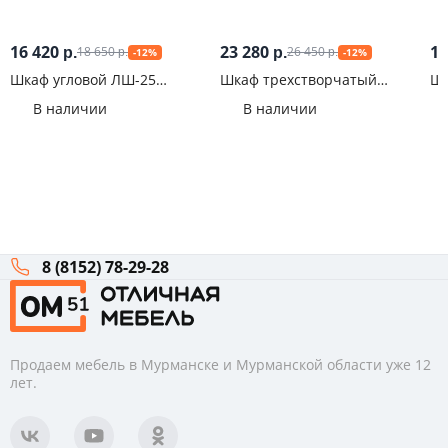
16 420
23 280
18
18 650
26 450
р.
р.
-12%
-12%
р.
р.
Шкаф угловой ЛШ-25
Шкаф трехстворчатый
Шк
Ливорно Анкор
Оливия Белый
ШК
В наличии
В наличии
8 (8152) 78-29-28
Продаем мебель в Мурманске и Мурманской области уже 12
лет.