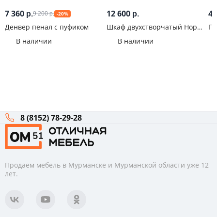
7 360
12 600
4 
9 200
р.
р.
-20%
р.
Денвер пенал с пуфиком
Шкаф двухстворчатый Норд
Гр
800 Графит
ШН
В наличии
В наличии
8 (8152) 78-29-28
Продаем мебель в Мурманске и Мурманской области уже 12
лет.