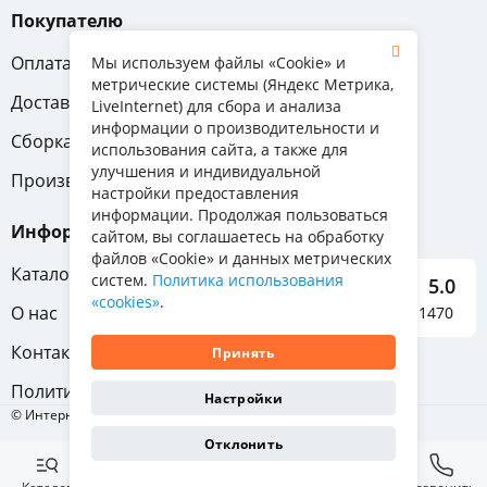
Покупателю
Оплата
Вопрос-ответ
Мы используем файлы «Cookie» и
метрические системы (Яндекс Метрика,
Доставка
Обмен и возврат
LiveInternet) для сбора и анализа
информации о производительности и
Сборка
Гарантия
использования сайта, а также для
улучшения и индивидуальной
Производители
настройки предоставления
информации. Продолжая пользоваться
Информация
сайтом, вы соглашаетесь на обработку
файлов «Cookie» и данных метрических
Каталог мебели
систем.
Политика использования
5.0
«cookies»
.
О нас
Отзывы о нас 1470
Контакты
Принять
Политика конфиденциальности
Настройки
© Интернет-магазин «Отличная мебель», 2011-2026
Отклонить