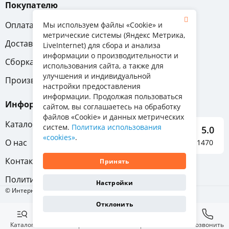
Покупателю
Оплата
Вопрос-ответ
Мы используем файлы «Cookie» и
метрические системы (Яндекс Метрика,
Доставка
Обмен и возврат
LiveInternet) для сбора и анализа
информации о производительности и
Сборка
Гарантия
использования сайта, а также для
улучшения и индивидуальной
Производители
настройки предоставления
информации. Продолжая пользоваться
Информация
сайтом, вы соглашаетесь на обработку
файлов «Cookie» и данных метрических
Каталог мебели
систем.
Политика использования
5.0
«cookies»
.
О нас
Отзывы о нас 1470
Контакты
Принять
Политика конфиденциальности
Настройки
© Интернет-магазин «Отличная мебель», 2011-2026
Отклонить
Каталог
Избранное
Корзина
Позвонить