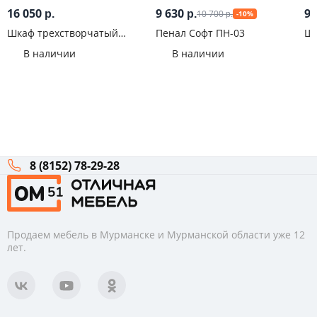
16 050
9 630
9 
10 700
р.
р.
-10%
р.
Шкаф трехстворчатый
Пенал Софт ПН-03
Шк
Ясень шимо
Ре
В наличии
В наличии
8 (8152) 78-29-28
Продаем мебель в Мурманске и Мурманской области уже 12
лет.