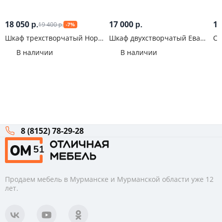
18 050
17 000
19
19 400
р.
р.
-7%
р.
Шкаф трехстворчатый Норд
Шкаф двухстворчатый Ева
Со
1200 Графит
800 2С Муссон
Кр
В наличии
В наличии
8 (8152) 78-29-28
Продаем мебель в Мурманске и Мурманской области уже 12
лет.