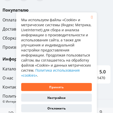
Покупателю
Оплата
Вопрос-ответ
Мы используем файлы «Cookie» и
метрические системы (Яндекс Метрика,
Доставка
Обмен и возврат
LiveInternet) для сбора и анализа
информации о производительности и
Сборка
Гарантия
использования сайта, а также для
улучшения и индивидуальной
Производители
настройки предоставления
информации. Продолжая пользоваться
Информация
сайтом, вы соглашаетесь на обработку
файлов «Cookie» и данных метрических
Каталог мебели
систем.
Политика использования
5.0
«cookies»
.
О нас
Отзывы о нас 1470
Контакты
Принять
Политика конфиденциальности
Настройки
© Интернет-магазин «Отличная мебель», 2011-2026
Отклонить