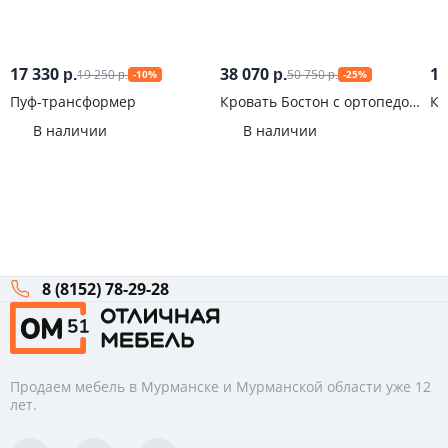
17 330
38 070
13
19 250
50 750
р.
р.
-10%
-25%
р.
р.
Пуф-трансформер
Кровать Бостон с ортопедом
Кр
и ПМ ЛДСП Шифер
Ла
В наличии
В наличии
8 (8152) 78-29-28
Продаем мебель в Мурманске и Мурманской области уже 12
лет.