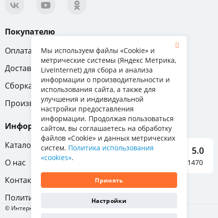
Покупателю
Оплата
Вопрос-ответ
Мы используем файлы «Cookie» и
метрические системы (Яндекс Метрика,
Доставка
Обмен и возврат
LiveInternet) для сбора и анализа
информации о производительности и
Сборка
Гарантия
использования сайта, а также для
улучшения и индивидуальной
Производители
настройки предоставления
информации. Продолжая пользоваться
Информация
сайтом, вы соглашаетесь на обработку
файлов «Cookie» и данных метрических
Каталог мебели
систем.
Политика использования
5.0
«cookies»
.
О нас
Отзывы о нас 1470
Контакты
Принять
Политика конфиденциальности
Настройки
© Интернет-магазин «Отличная мебель», 2011-2026