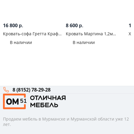
16 800
8 600
11
р.
р.
Кровать-софа Гретта Крафт
Кровать Мартина 1,2м
Хе
белый/Антрацит
Сонома
Кр
В наличии
В наличии
8 (8152) 78-29-28
Продаем мебель в Мурманске и Мурманской области уже 12
лет.