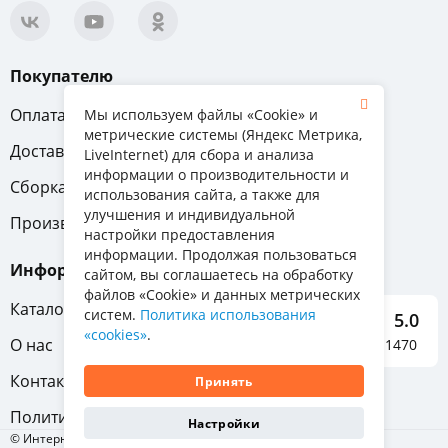
Покупателю
Оплата
Вопрос-ответ
Мы используем файлы «Cookie» и
метрические системы (Яндекс Метрика,
Доставка
Обмен и возврат
LiveInternet) для сбора и анализа
информации о производительности и
Сборка
Гарантия
использования сайта, а также для
улучшения и индивидуальной
Производители
настройки предоставления
информации. Продолжая пользоваться
Информация
сайтом, вы соглашаетесь на обработку
файлов «Cookie» и данных метрических
Каталог мебели
систем.
Политика использования
5.0
«cookies»
.
О нас
Отзывы о нас 1470
Контакты
Принять
Политика конфиденциальности
Настройки
© Интернет-магазин «Отличная мебель», 2011-2026