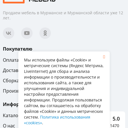
Продаем мебель в Мурманске и Мурманской области уже 12
лет.
Покупателю
Оплата
Вопрос-ответ
Мы используем файлы «Cookie» и
метрические системы (Яндекс Метрика,
Доставка
Обмен и возврат
LiveInternet) для сбора и анализа
информации о производительности и
Сборка
Гарантия
использования сайта, а также для
улучшения и индивидуальной
Производители
настройки предоставления
информации. Продолжая пользоваться
Информация
сайтом, вы соглашаетесь на обработку
файлов «Cookie» и данных метрических
Каталог мебели
систем.
Политика использования
5.0
«cookies»
.
О нас
Отзывы о нас 1470