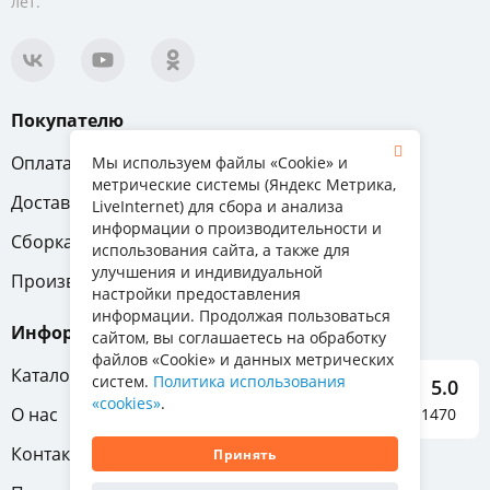
лет.
Покупателю
Оплата
Вопрос-ответ
Мы используем файлы «Cookie» и
метрические системы (Яндекс Метрика,
Доставка
Обмен и возврат
LiveInternet) для сбора и анализа
информации о производительности и
Сборка
Гарантия
использования сайта, а также для
улучшения и индивидуальной
Производители
настройки предоставления
информации. Продолжая пользоваться
Информация
сайтом, вы соглашаетесь на обработку
файлов «Cookie» и данных метрических
Каталог мебели
систем.
Политика использования
5.0
«cookies»
.
О нас
Отзывы о нас 1470
Контакты
Принять