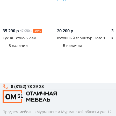
35 290
20 200
30
47 050
р.
р.
-25%
р.
Кухня Техно-5 2,4м
Кухонный гарнитур Осло 1,8
Ку
Компоновка №2
м Карбон фарфор
Го
В наличии
В наличии
8 (8152) 78-29-28
Продаем мебель в Мурманске и Мурманской области уже 12