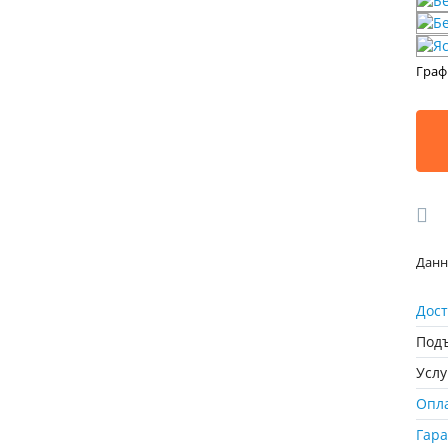
Граф
Данн
Дост
Подъ
Усл
Опл
Гар