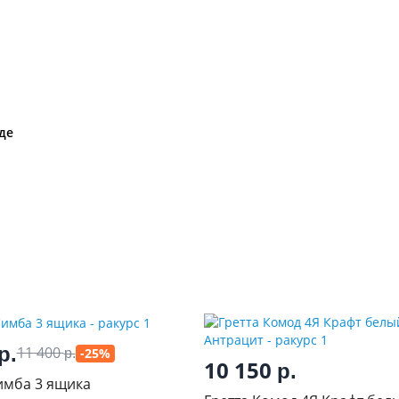
де
р.
11 400
-25%
р.
10 150
р.
имба 3 ящика