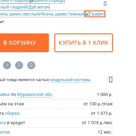
ит
В КОРЗИНУ
КУПИТЬ В 1 КЛИК
ый товар является частью
модульной системы
авка
по
Мурманской обл.
1 000
р.
ём на этаж
от 100
/этаж
р.
уга
сборки
от 1 073
р.
ата
в кредит
от 1 018
/мес
р.
антия
12 мес.