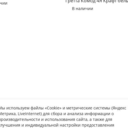
Гретта Комод 4Я Крафт бел
ичии
Антрацит
В наличии
Мы используем файлы «Cookie» и метрические системы (Яндекс
Метрика, LiveInternet) для сбора и анализа информации о
упателю
Информаци
производительности и использования сайта, а также для
улучшения и индивидуальной настройки предоставления