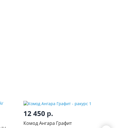
12 450
9 35
р.
Комод Ангара Графит
Челси к