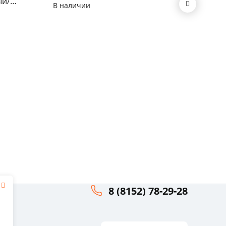
ый/
В наличии
В нал
8 (8152) 78-29-28
я