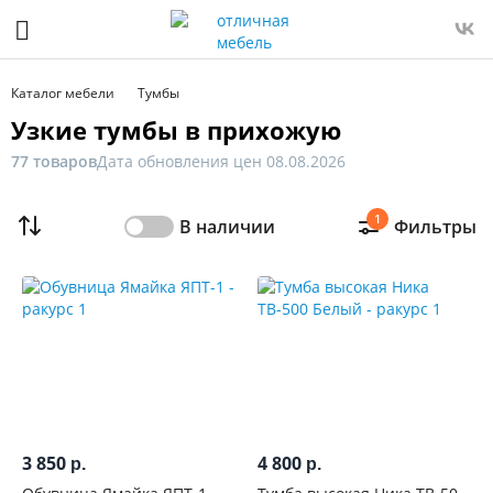
Фильтр
Только
Каталог мебели
Тумбы
в
Узкие тумбы в прихожую
наличии
77 товаров
Дата обновления цен 08.08.2026
Цена
1
В наличии
Фильтры
От
До
Распродажа
мебели
Новинка
3 850
4 800
р.
р.
Ширина,