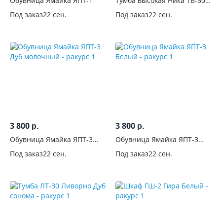
Обувница Ямайка ЯПТ-1
Тумба высокая Ника ТВ-500
см
Белый
Под заказ
22 сен.
Под заказ
22 сен.
Глубина,
см
От
До
Высота,
см
3 800
3 800
р.
р.
Обувница Ямайка ЯПТ-3
Обувница Ямайка ЯПТ-3
Назначение
Дуб молочный
Белый
Под заказ
22 сен.
Под заказ
22 сен.
Комната
В
гостиную
54