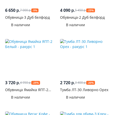
Материал
6 650
4 090
фасадов
7 000
5 450
р.
р.
-5%
-25%
р.
р.
Обувница-3 Дуб белфорд
Обувница-2 Дуб белфорд
Поверхность
В наличии
В наличии
фасадов
С
фрезеровкой
Цвет
Стиль
Производитель
3 720
2 720
4 950
3 400
р.
р.
-25%
-20%
р.
р.
Обувница Ямайка ЯПТ-2
Тумба ЛТ-30 Ливорно Орех
Белый
В наличии
В наличии