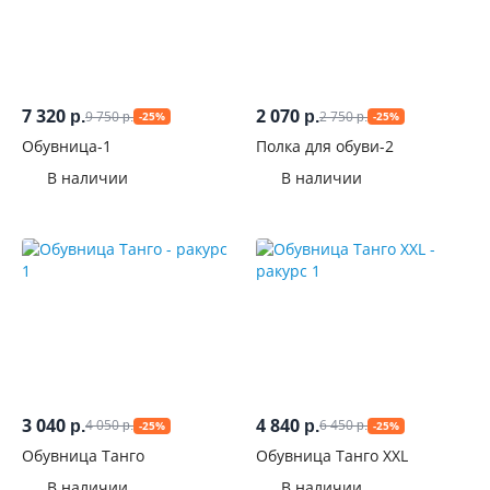
7 320
2 070
9 750
2 750
р.
р.
-25%
-25%
р.
р.
Обувница-1
Полка для обуви-2
В наличии
В наличии
3 040
4 840
4 050
6 450
р.
р.
-25%
-25%
р.
р.
Обувница Танго
Обувница Танго ХXL
В наличии
В наличии