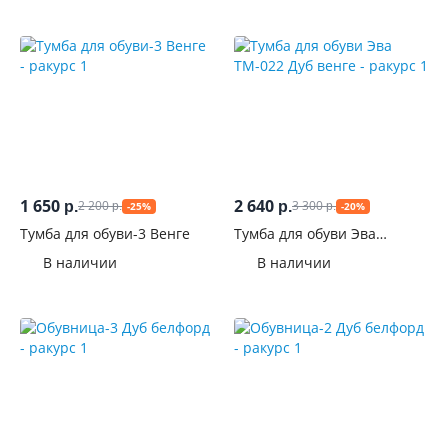
выдвижными
ящиками
С
открытыми
полками
С
1 650
2 640
2 200
3 300
р.
р.
ручками
-25%
-20%
р.
р.
Тумба для обуви-3 Венге
Тумба для обуви Эва
ТМ-022 Дуб венге
На
В наличии
В наличии
ножках
На
колесиках
С
сиденьем