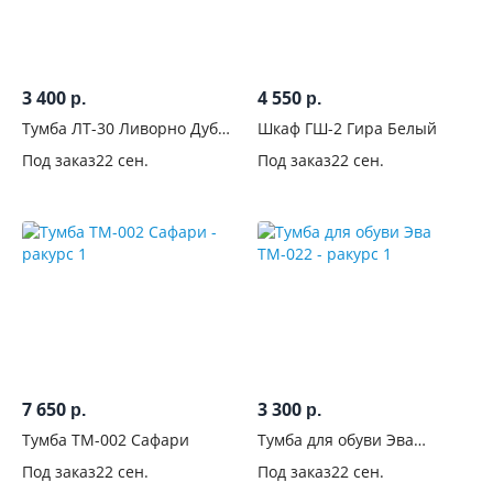
В
спальню
23
В
3 400
4 550
р.
р.
детскую
2
Тумба ЛТ-30 Ливорно Дуб
Шкаф ГШ-2 Гира Белый
сонома
В
Под заказ
22 сен.
Под заказ
22 сен.
прихожую
77
Для
офиса
0
Тип
установки
7 650
3 300
Тип
р.
р.
дверей
Тумба ТМ-002 Сафари
Тумба для обуви Эва
ТМ-022
Под заказ
22 сен.
Под заказ
22 сен.
С