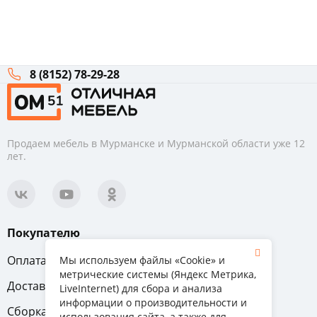
8 (8152) 78-29-28
Продаем мебель в Мурманске и Мурманской области уже 12
лет.
Покупателю
Оплата
Вопрос-ответ
Мы используем файлы «Cookie» и
метрические системы (Яндекс Метрика,
Доставка
Обмен и возврат
LiveInternet) для сбора и анализа
информации о производительности и
Сборка
Гарантия
использования сайта, а также для