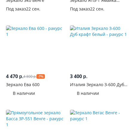
Высота,
Зеркало Эко Венге
Зеркало ЯПЗ-1 Ямайка
Белый
см
Под заказ
22 сен.
Под заказ
22 сен.
Тип
установки
Форма
Расположение
В
4 470
3 400
раме
4 800
р.
р.
-7%
р.
Зеркало Ева 600
Италия Зеркало З-600 Дуб
На
крафт белый
В наличии
В наличии
подложке
С
полкой
Характеристики