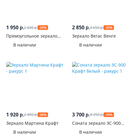
Кромка
зеркала
1 950
2 850
2 600
3 650
р.
р.
-25%
-22%
р.
р.
Материалы
Прямоугольное зеркало
Зеркало Вегас Венге
Басса ЗР-551 Венге
В наличии
В наличии
Цвет
Производитель
1 920
3 700
2 400
4 350
р.
р.
-20%
-15%
р.
р.
Зеркало Мартина Крафт
Соната зеркало ЗС-900
Крафт белый
В наличии
В наличии