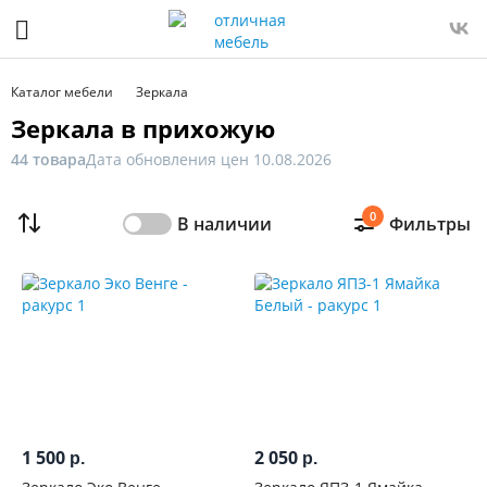
Фильтр
Только
Каталог мебели
Зеркала
в
Зеркала в прихожую
наличии
44 товара
Дата обновления цен 10.08.2026
Цена
0
В наличии
Фильтры
От
До
Распродажа
мебели
Ширина,
см
1 500
2 050
р.
р.