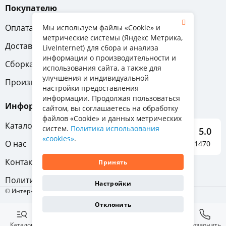
Покупателю
Оплата
Вопрос-ответ
Мы используем файлы «Cookie» и
метрические системы (Яндекс Метрика,
Доставка
Обмен и возврат
LiveInternet) для сбора и анализа
информации о производительности и
Сборка
Гарантия
использования сайта, а также для
улучшения и индивидуальной
Производители
настройки предоставления
информации. Продолжая пользоваться
Информация
сайтом, вы соглашаетесь на обработку
файлов «Cookie» и данных метрических
Каталог мебели
систем.
Политика использования
5.0
«cookies»
.
О нас
Отзывы о нас 1470
Контакты
Принять
Политика конфиденциальности
Настройки
© Интернет-магазин «Отличная мебель», 2011-2026
Отклонить
Каталог
Избранное
Корзина
Позвонить