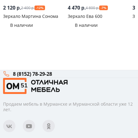
2 120
4 470
3 
2 400
4 800
р.
р.
-12%
-7%
р.
р.
Зеркало Мартина Сонома
Зеркало Ева 600
Зе
Ли
В наличии
В наличии
8 (8152) 78-29-28
Продаем мебель в Мурманске и Мурманской области уже 12
лет.