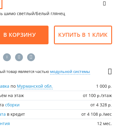
нь шимо светлый/Белый глянец
В КОРЗИНУ
КУПИТЬ В 1 КЛИК
ый товар является частью
модульной системы
авка
по
Мурманской обл.
1 000
р.
ём на этаж
от 100
/этаж
р.
уга
сборки
от 4 328
р.
ата
в кредит
от 4 108
/мес
р.
антия
12 мес.