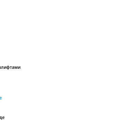
азлифтами
е
де