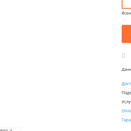
Ясе
Данн
Дост
Подъ
Усл
Опл
Гар