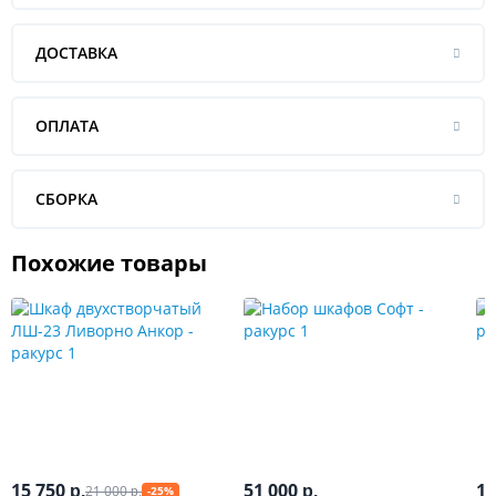
ДОСТАВКА
ОПЛАТА
СБОРКА
Похожие товары
15 750
51 000
10
21 000
р.
р.
-25%
р.