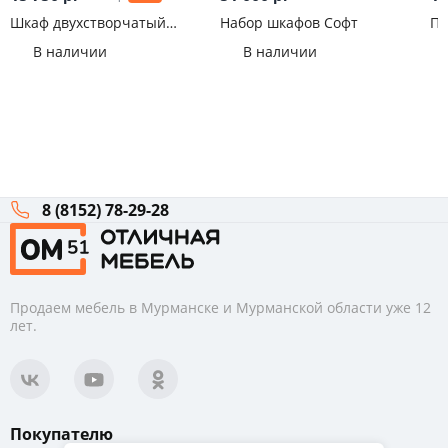
Шкаф двухстворчатый
Набор шкафов Софт
Пе
ЛШ-23 Ливорно Анкор
В наличии
В наличии
8 (8152) 78-29-28
Продаем мебель в Мурманске и Мурманской области уже 12
лет.
Покупателю