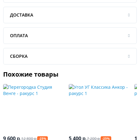
ДОСТАВКА
ОПЛАТА
СБОРКА
Похожие товары
9 600
5 400
1 
12 800
7 200
р.
р.
-25%
-25%
р.
р.