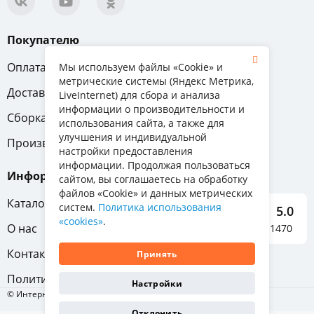
Покупателю
Оплата
Вопрос-ответ
Мы используем файлы «Cookie» и
метрические системы (Яндекс Метрика,
Доставка
Обмен и возврат
LiveInternet) для сбора и анализа
информации о производительности и
Сборка
Гарантия
использования сайта, а также для
улучшения и индивидуальной
Производители
настройки предоставления
информации. Продолжая пользоваться
Информация
сайтом, вы соглашаетесь на обработку
файлов «Cookie» и данных метрических
Каталог мебели
систем.
Политика использования
5.0
«cookies»
.
О нас
Отзывы о нас 1470
Контакты
Принять
Политика конфиденциальности
Настройки
© Интернет-магазин «Отличная мебель», 2011-2026
Отклонить