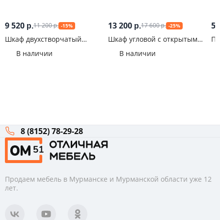
9 520
13 200
5 
11 200
17 600
р.
р.
-15%
-25%
р.
р.
Шкаф двухстворчатый
Шкаф угловой с открытыми
Пе
Инстайл (ШК-29)
полками Палермо-3
В наличии
В наличии
8 (8152) 78-29-28
Продаем мебель в Мурманске и Мурманской области уже 12
лет.