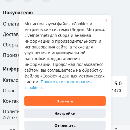
Покупателю
Оплата
Вопрос-ответ
Мы используем файлы «Cookie» и
метрические системы (Яндекс Метрика,
Доставка
Обмен и возврат
LiveInternet) для сбора и анализа
информации о производительности и
Сборка
Гарантия
использования сайта, а также для
улучшения и индивидуальной
Производители
настройки предоставления
информации. Продолжая пользоваться
Информация
сайтом, вы соглашаетесь на обработку
файлов «Cookie» и данных метрических
Каталог мебели
систем.
Политика использования
5.0
«cookies»
.
О нас
Отзывы о нас 1470
Контакты
Принять
Политика конфиденциальности
Настройки
© Интернет-магазин «Отличная мебель», 2011-2026
Отклонить