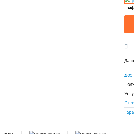
Граф
Данн
Дост
Подъ
Усл
Опл
Гар