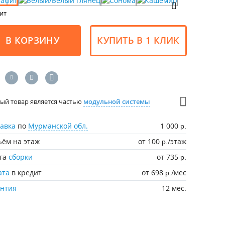
ит
В КОРЗИНУ
КУПИТЬ В 1 КЛИК
ый товар является частью
модульной системы
авка
по
Мурманской обл.
1 000
р.
ём на этаж
от 100
/этаж
р.
уга
сборки
от 735
р.
ата
в кредит
от 698
/мес
р.
антия
12 мес.