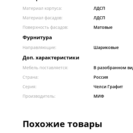
Материал корпуса:
ЛДСП
Материал фасадов:
ЛДСП
Поверхность фасадов:
Матовые
Фурнитура
Направляющие:
Шариковые
Доп. характеристики
Мебель поставляется:
В разобранном ви
Страна:
Россия
Серия:
Челси Графит
Производитель:
МИФ
Похожие товары