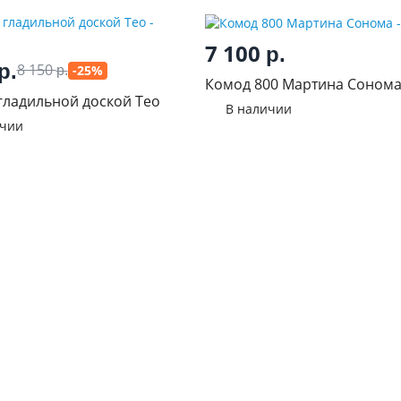
7 100
р.
р.
8 150
-25%
р.
Комод 800 Мартина Соном
гладильной доской Тео
В наличии
ичии