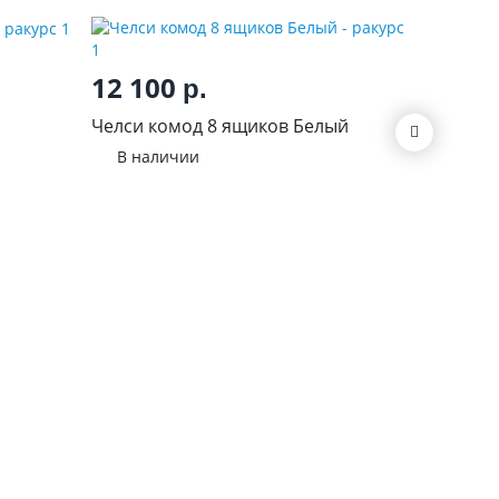
12 100
10 8
р.
а
Челси комод 8 ящиков Белый
Комод с
Анкор
В наличии
В нал