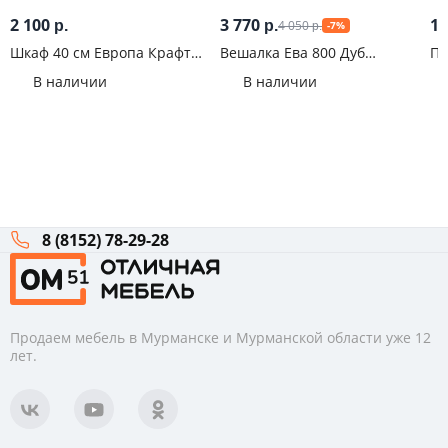
2 100
3 770
14
4 050
р.
р.
-7%
р.
Шкаф 40 см Европа Крафт
Вешалка Ева 800 Дуб
Пе
белый
экспресив
со
В наличии
В наличии
8 (8152) 78-29-28
Продаем мебель в Мурманске и Мурманской области уже 12
лет.