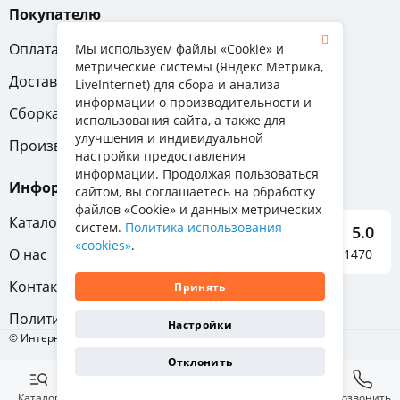
Покупателю
Оплата
Вопрос-ответ
Мы используем файлы «Cookie» и
метрические системы (Яндекс Метрика,
Доставка
Обмен и возврат
LiveInternet) для сбора и анализа
информации о производительности и
Сборка
Гарантия
использования сайта, а также для
улучшения и индивидуальной
Производители
настройки предоставления
информации. Продолжая пользоваться
Информация
сайтом, вы соглашаетесь на обработку
файлов «Cookie» и данных метрических
Каталог мебели
систем.
Политика использования
5.0
«cookies»
.
О нас
Отзывы о нас 1470
Контакты
Принять
Политика конфиденциальности
Настройки
© Интернет-магазин «Отличная мебель», 2011-2026
Отклонить
Каталог
Избранное
Корзина
Позвонить