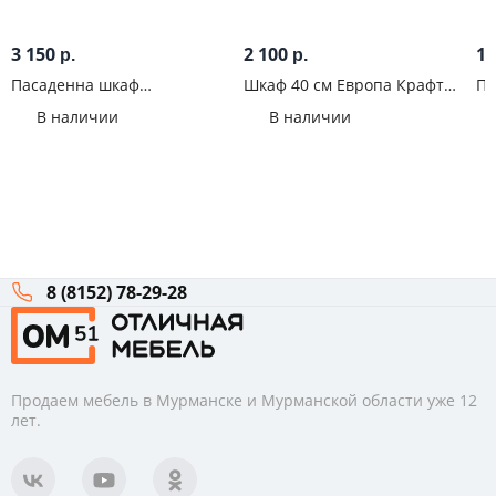
3 150
2 100
1 
р.
р.
Пасаденна шкаф
Шкаф 40 см Европа Крафт
Па
горизонтальный со стеклом
белый
15
В наличии
В наличии
600 мм (358) Бетон графит
8 (8152) 78-29-28
Продаем мебель в Мурманске и Мурманской области уже 12
лет.