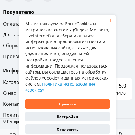
Покупателю
Оплата
Вопрос-ответ
Мы используем файлы «Cookie» и
метрические системы (Яндекс Метрика,
Доставка
Обмен и возврат
LiveInternet) для сбора и анализа
информации о производительности и
Сборка
Гарантия
использования сайта, а также для
улучшения и индивидуальной
Производители
настройки предоставления
информации. Продолжая пользоваться
Информация
сайтом, вы соглашаетесь на обработку
файлов «Cookie» и данных метрических
Каталог мебели
систем.
Политика использования
5.0
«cookies»
.
О нас
Отзывы о нас 1470
Контакты
Принять
Политика конфиденциальности
Настройки
© Интернет-магазин «Отличная мебель», 2011-2026
Отклонить