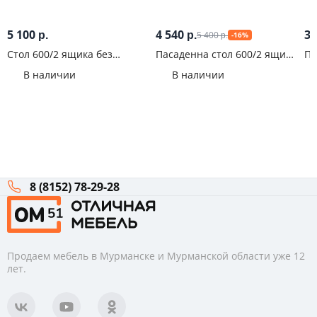
5 100
4 540
3 
5 400
р.
р.
-16%
р.
Стол 600/2 ящика без
Пасаденна стол 600/2 ящика
Па
столешницы Нагано Дуб
Дуб вотан
60
В наличии
В наличии
Юкон
8 (8152) 78-29-28
Продаем мебель в Мурманске и Мурманской области уже 12
лет.