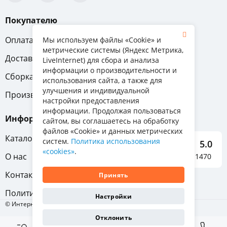
Покупателю
Оплата
Вопрос-ответ
Мы используем файлы «Cookie» и
метрические системы (Яндекс Метрика,
Доставка
Обмен и возврат
LiveInternet) для сбора и анализа
информации о производительности и
Сборка
Гарантия
использования сайта, а также для
улучшения и индивидуальной
Производители
настройки предоставления
информации. Продолжая пользоваться
Информация
сайтом, вы соглашаетесь на обработку
файлов «Cookie» и данных метрических
Каталог мебели
систем.
Политика использования
5.0
«cookies»
.
О нас
Отзывы о нас 1470
Контакты
Принять
Политика конфиденциальности
Настройки
© Интернет-магазин «Отличная мебель», 2011-2026
Отклонить