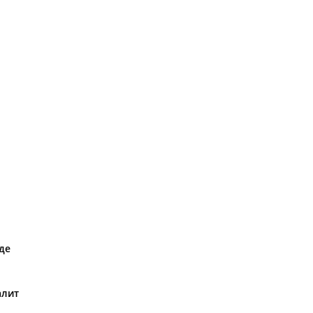
де
алит