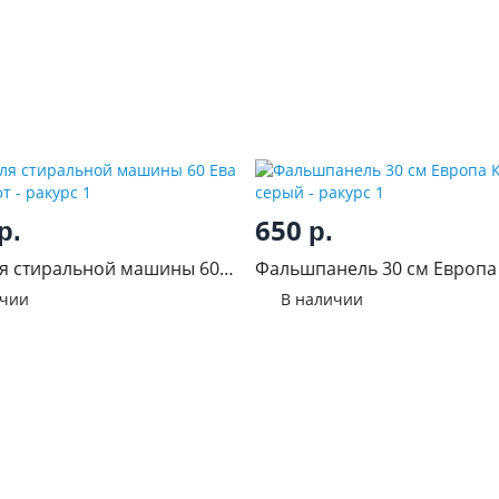
650
р.
р.
я стиральной машины 60
Фальшпанель 30 см Европа
й софт
серый
ичии
В наличии