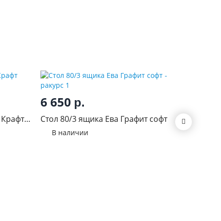
4 30
6 650
р.
ЛДСП Р
 Крафт
Стол 80/3 ящика Ева Графит софт
В нал
В наличии