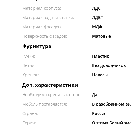
Материал корпуса:
ЛДСП
Материал задней стенки:
ЛДВП
Материал фасадов:
МДФ
Поверхность фасадов:
Матовые
Фурнитура
Ручки:
Пластик
Петли:
Без доводчиков
Крепеж:
Навесы
Доп. характеристики
Необходимо крепить к стене:
Да
Мебель поставляется:
В разобранном ви
Страна:
Россия
Серия:
Оптима Белый эм