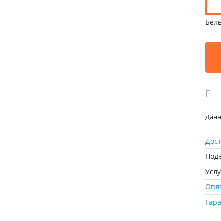
Бел
Данн
Дост
Подъ
Усл
Опл
Гар