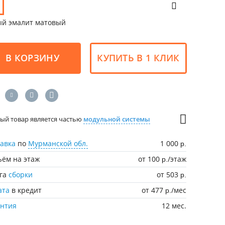
ый эмалит матовый
В КОРЗИНУ
КУПИТЬ В 1 КЛИК
ый товар является частью
модульной системы
авка
по
Мурманской обл.
1 000
р.
ём на этаж
от 100
/этаж
р.
уга
сборки
от 503
р.
ата
в кредит
от 477
/мес
р.
антия
12 мес.