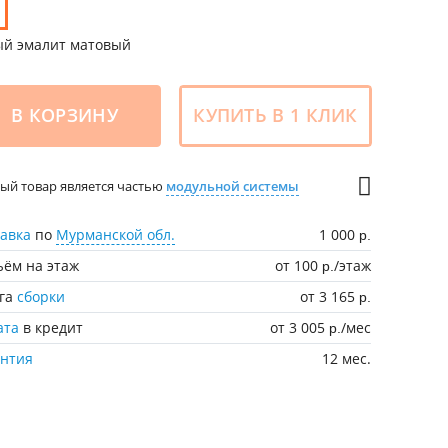
ый эмалит матовый
В КОРЗИНУ
КУПИТЬ В 1 КЛИК
ый товар является частью
модульной системы
авка
по
Мурманской обл.
1 000
р.
ём на этаж
от 100
/этаж
р.
уга
сборки
от 3 165
р.
ата
в кредит
от 3 005
/мес
р.
антия
12 мес.