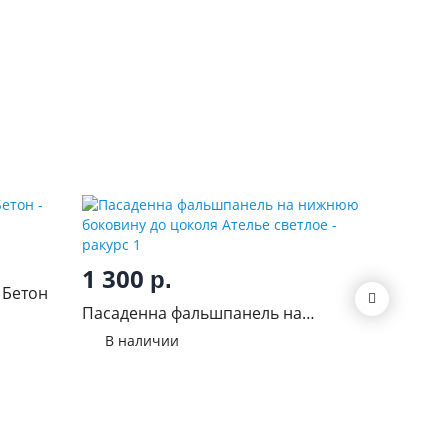
5 50
1 300
р.
 Бетон
Стол 60
Пасаденна фальшпанель на
В нал
нижнюю боковину до цоколя Ателье
В наличии
светлое