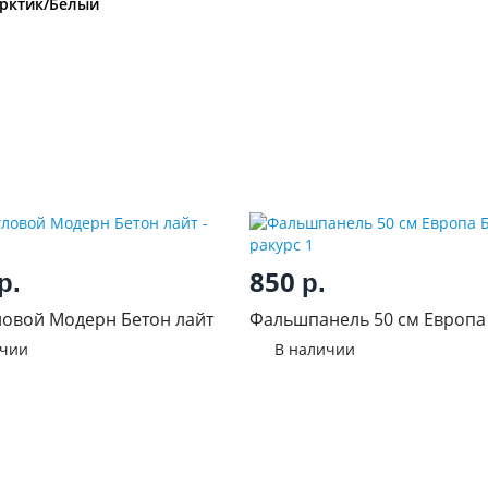
рктик/Белый
850
р.
р.
овой Модерн Бетон лайт
Фальшпанель 50 см Европа
ичии
В наличии