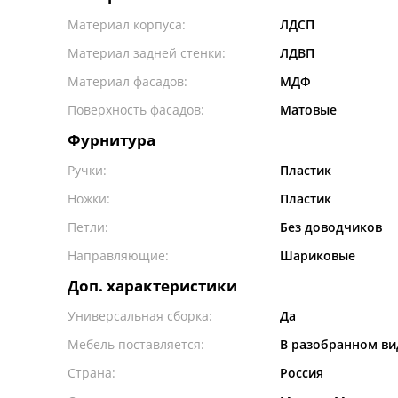
Материал корпуса:
ЛДСП
Материал задней стенки:
ЛДВП
Материал фасадов:
МДФ
Поверхность фасадов:
Матовые
Фурнитура
Ручки:
Пластик
Ножки:
Пластик
Петли:
Без доводчиков
Направляющие:
Шариковые
Доп. характеристики
Универсальная сборка:
Да
Мебель поставляется:
В разобранном ви
Страна:
Россия