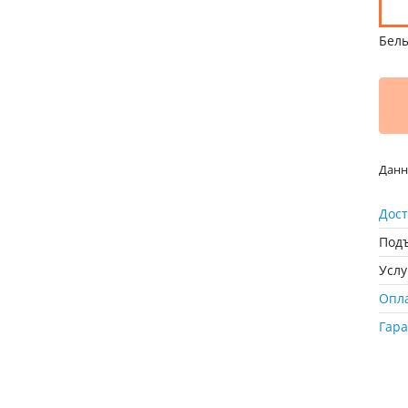
Бел
Данн
Дост
Подъ
Усл
Опл
Гар