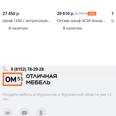
27 450
29 610
11
32 900
р.
р.
-10%
р.
Шкаф 1600 с антресолью
Октава Шкаф 4С2Я Анкор
Шк
Челси Графит
светлый
В наличии
В наличии
8 (8152) 78-29-28
Продаем мебель в Мурманске и Мурманской области уже 12
лет.