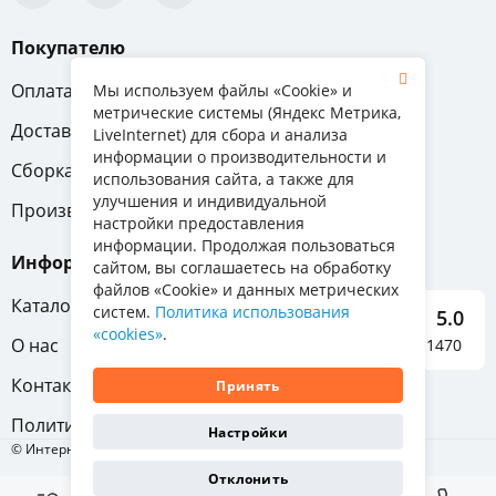
Покупателю
Оплата
Вопрос-ответ
Мы используем файлы «Cookie» и
метрические системы (Яндекс Метрика,
Доставка
Обмен и возврат
LiveInternet) для сбора и анализа
информации о производительности и
Сборка
Гарантия
использования сайта, а также для
улучшения и индивидуальной
Производители
настройки предоставления
информации. Продолжая пользоваться
Информация
сайтом, вы соглашаетесь на обработку
файлов «Cookie» и данных метрических
Каталог мебели
систем.
Политика использования
5.0
«cookies»
.
О нас
Отзывы о нас 1470
Контакты
Принять
Политика конфиденциальности
Настройки
© Интернет-магазин «Отличная мебель», 2011-2026
Отклонить