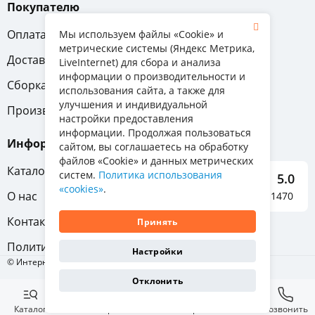
Покупателю
Оплата
Вопрос-ответ
Мы используем файлы «Cookie» и
метрические системы (Яндекс Метрика,
Доставка
Обмен и возврат
LiveInternet) для сбора и анализа
информации о производительности и
Сборка
Гарантия
использования сайта, а также для
улучшения и индивидуальной
Производители
настройки предоставления
информации. Продолжая пользоваться
Информация
сайтом, вы соглашаетесь на обработку
файлов «Cookie» и данных метрических
Каталог мебели
систем.
Политика использования
5.0
«cookies»
.
О нас
Отзывы о нас 1470
Контакты
Принять
Политика конфиденциальности
Настройки
© Интернет-магазин «Отличная мебель», 2011-2026
Отклонить
Каталог
Избранное
Корзина
Позвонить