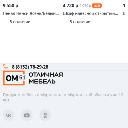
9 550
4 720
12
6 050
р.
р.
-22%
р.
Пенал Ненси Ясень/Белый
Шкаф навесной открытый
Шк
глянец
Оливия Мрамор
ШК
В наличии
В наличии
8 (8152) 78-29-28
Продаем мебель в Мурманске и Мурманской области уже 12
лет.