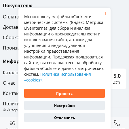
Покупателю
Оплата
Вопрос-ответ
Мы используем файлы «Cookie» и
метрические системы (Яндекс Метрика,
Доставка
Обмен и возврат
LiveInternet) для сбора и анализа
информации о производительности и
Сборка
Гарантия
использования сайта, а также для
улучшения и индивидуальной
Производители
настройки предоставления
информации. Продолжая пользоваться
Информация
сайтом, вы соглашаетесь на обработку
файлов «Cookie» и данных метрических
Каталог мебели
систем.
Политика использования
5.0
«cookies»
.
О нас
Отзывы о нас 1470
Контакты
Принять
Политика конфиденциальности
Настройки
© Интернет-магазин «Отличная мебель», 2011-2026
Отклонить