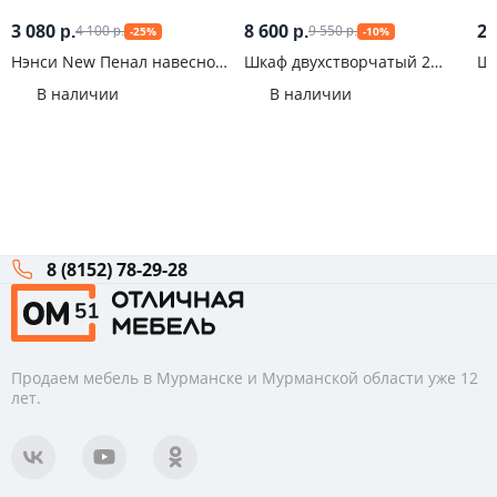
3 080
8 600
25
4 100
9 550
р.
р.
-25%
-10%
р.
р.
Нэнси New Пенал навесной
Шкаф двухстворчатый 2
Шк
исп.1 ЛДСП Сонома/Бетон
ящика Victor Дуб сонома/
Ма
В наличии
В наличии
Белый
8 (8152) 78-29-28
Продаем мебель в Мурманске и Мурманской области уже 12
лет.