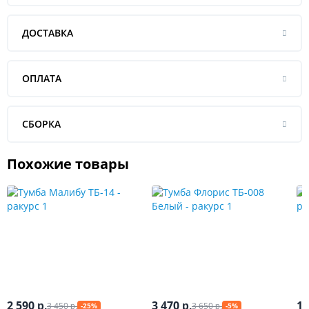
ДОСТАВКА
ОПЛАТА
СБОРКА
Похожие товары
2 590
3 470
10
3 450
3 650
р.
р.
-25%
-5%
р.
р.