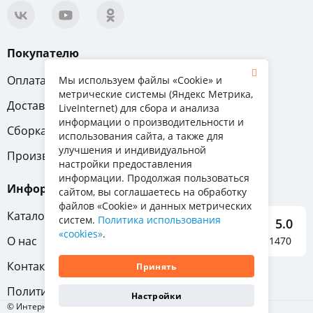
Покупателю
Оплата
Вопрос-ответ
Мы используем файлы «Cookie» и
метрические системы (Яндекс Метрика,
Доставка
Обмен и возврат
LiveInternet) для сбора и анализа
информации о производительности и
Сборка
Гарантия
использования сайта, а также для
улучшения и индивидуальной
Производители
настройки предоставления
информации. Продолжая пользоваться
Информация
сайтом, вы соглашаетесь на обработку
файлов «Cookie» и данных метрических
Каталог мебели
систем.
Политика использования
5.0
«cookies»
.
О нас
Отзывы о нас 1470
Контакты
Принять
Политика конфиденциальности
Настройки
© Интернет-магазин «Отличная мебель», 2011-2026