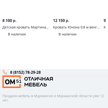
8 100
12 150
9 
р.
р.
Детская кровать Мартина
Кровать Юнона 0,8 м венге
Кр
Сонома
с матрасом
В наличии
В наличии
8 (8152) 78-29-28
Продаем мебель в Мурманске и Мурманской области уже 12
лет.