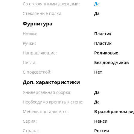
Со стеклянными дверцами:
Да
Стеклянные полки:
Да
Фурнитура
Ножки:
Пластик
Ручки:
Пластик
Направляющие:
Роликовые
Петли:
Без доводчиков
С подсветкой:
Нет
Доп. характеристики
Универсальная сборка:
Да
Необходимо крепить к стене:
Да
Мебель поставляется:
В разобранном ви
Серия:
Ненси
Страна:
Россия