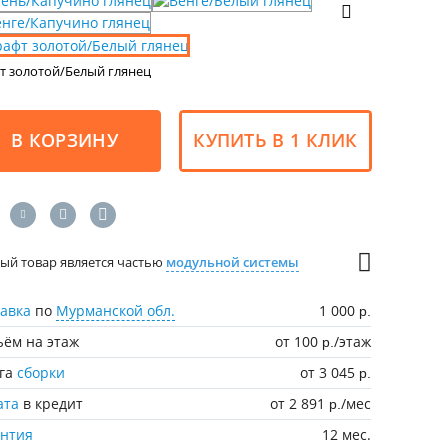
т золотой/Белый глянец
В КОРЗИНУ
КУПИТЬ В 1 КЛИК
ый товар является частью
модульной системы
авка
по
Мурманской обл.
1 000
р.
ём на этаж
от 100
/этаж
р.
уга
сборки
от 3 045
р.
ата
в кредит
от 2 891
/мес
р.
антия
12 мес.