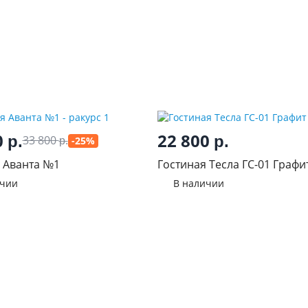
0
22 800
р.
р.
33 800
-25%
р.
 Аванта №1
Гостиная Тесла ГС-01 Графи
ичии
В наличии