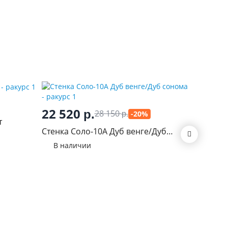
22 520
21 7
р.
28 150
-20%
р.
т
Стенка Соло-10А Дуб венге/Дуб
Гостина
сонома
В наличии
В нал