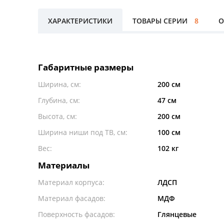
ХАРАКТЕРИСТИКИ
ТОВАРЫ СЕРИИ
8
О
Габаритные размеры
Ширина, см:
200 см
Глубина, см:
47 см
Высота, см:
200 см
Ширина ниши под ТВ, см:
100 см
Вес:
102 кг
Материалы
Материал корпуса:
ЛДСП
Материал фасадов:
МДФ
Поверхность фасадов:
Глянцевые