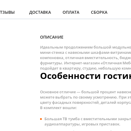
ТЗЫВЫ
ДОСТАВКА
ОПЛАТА
СБОРКА
ОПИСАНИЕ
Идеальным продолжением большой модульной 
мини-стенка с навесными шкафами-витринами 
компоновка, отличная вместительность, бюдже
фурнитуры. Интернет-магазин «Отличная Мебе
подойдет в квартиру, студию, небольшую комн
Особенности гости
Основное отличие — большой процент навесн
можете выбрать по своему усмотрению. При э
цвету фасадных поверхностей, деталей корпус
В комплект вошли:
Большая ТВ тумба с вместительными закр
аудиоаппаратуры, игровых приставок.