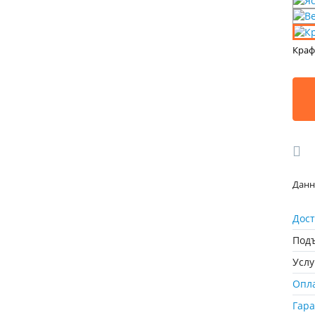
Краф
Данн
Дост
Подъ
Усл
Опл
Гар